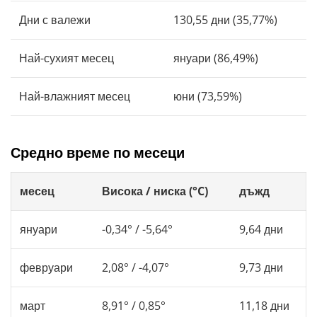
Дни с валежи
130,55 дни (35,77%)
Най-сухият месец
януари (86,49%)
Най-влажният месец
юни (73,59%)
Средно време по месеци
месец
Висока / ниска (°C)
дъжд
януари
-0,34° / -5,64°
9,64 дни
февруари
2,08° / -4,07°
9,73 дни
март
8,91° / 0,85°
11,18 дни