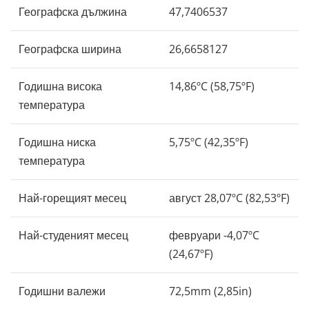
Географска дължина
47,7406537
Географска ширина
26,6658127
Годишна висока
14,86ºC (58,75ºF)
температура
Годишна ниска
5,75ºC (42,35ºF)
температура
Най-горещият месец
август 28,07ºC (82,53ºF)
Най-студеният месец
февруари -4,07ºC
(24,67ºF)
Годишни валежи
72,5mm (2,85in)