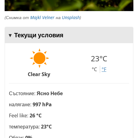
(Снимка от
Majkl Velner
на
Unsplash
)
Текущи условия
23°C
°C
°F
Clear Sky
Състояние:
Ясно Небе
налягане:
997 hPa
Feel like:
26 °C
температура:
23°C
Облак:
0%