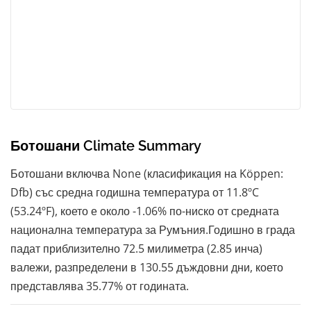
Ботошани Climate Summary
Ботошани включва None (класификация на Köppen:
Dfb) със средна годишна температура от 11.8ºC
(53.24ºF), което е около -1.06% по-ниско от средната
национална температура за Румъния.Годишно в града
падат приблизително 72.5 милиметра (2.85 инча)
валежи, разпределени в 130.55 дъждовни дни, което
представлява 35.77% от годината.