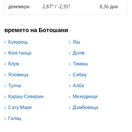
декември
2,87° / -2,35°
8,36 дни
времето на Ботошани
Букурещ
Яш
Констанца
Долж
Клуж
Тимиш
Яломица
Сибиу
Тулча
Алба
Караш-Северин
Мехединци
Сату Маре
Дъмбовица
Галац