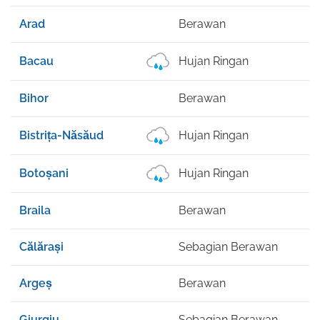
Arad
Berawan
3
Bacau
Hujan Ringan
2
Bihor
Berawan
2
Bistrița-Năsăud
Hujan Ringan
2
Botoșani
Hujan Ringan
2
Braila
Berawan
2
Călărași
Sebagian Berawan
2
Argeș
Berawan
2
Giurgiu
Sebagian Berawan
2