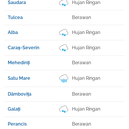
Saudara
Hujan Ringan
2
Tulcea
Berawan
2
Alba
Hujan Ringan
2
Caraș-Severin
Hujan Ringan
2
Mehedinți
Berawan
2
Satu Mare
Hujan Ringan
2
Dâmbovița
Berawan
2
Galați
Hujan Ringan
2
Perancis
Berawan
2