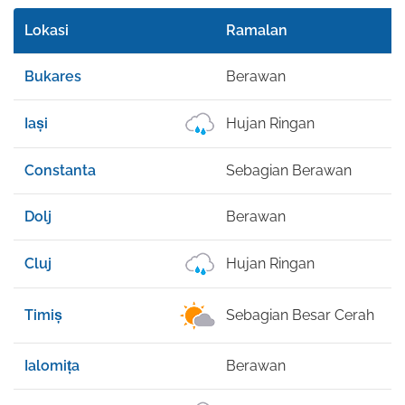
Lokasi
Ramalan
F
Bukares
Berawan
2
Iași
Hujan Ringan
2
Constanta
Sebagian Berawan
2
Dolj
Berawan
2
Cluj
Hujan Ringan
2
Timiș
Sebagian Besar Cerah
2
Ialomița
Berawan
2