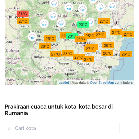
31°C
27°C
27°C
23°C
27°C
27°C
27°C
25°C
25°C
23°C
25°C
25°C
26°C
26°C
26°C
27°C
26°C
28°C
27°C
26°C
27°C
27°C
Leaflet
| Map data ©
OpenStreetMap
contributors
Prakiraan cuaca untuk kota-kota besar di
Rumania