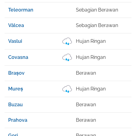
Teleorman
Sebagian Berawan
2
Vâlcea
Sebagian Berawan
2
Vaslui
Hujan Ringan
2
Covasna
Hujan Ringan
2
Brașov
Berawan
2
Mureș
Hujan Ringan
2
Buzau
Berawan
2
Prahova
Berawan
2
Gorj
Berawan
2