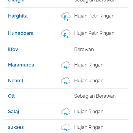
Harghita
Hujan Petir Ringan
2
Hunedoara
Hujan Petir Ringan
2
Ilfov
Berawan
2
Maramureș
Hujan Ringan
2
Neamț
Hujan Ringan
2
Olt
Sebagian Berawan
2
Salaj
Hujan Ringan
2
sukses
Hujan Ringan
2