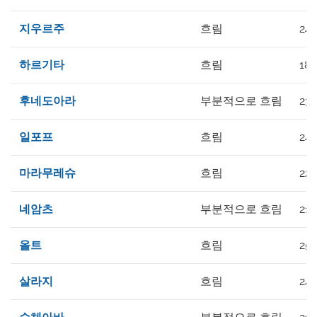
지우르주
흐림
24°
하르기타
흐림
18°
후네도아라
부분적으로 흐림
23°
일포프
흐림
24°
마라무레슈
흐림
22°
네암츠
부분적으로 흐림
21°
올트
흐림
25°
살라지
흐림
24°