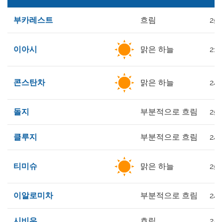
부카레스트
흐림
25°
이아시
맑은 하늘
21°
콘스탄차
맑은 하늘
24°
돌지
부분적으로 흐림
25°
클루지
부분적으로 흐림
24°
티미슈
맑은 하늘
25°
이알로미차
부분적으로 흐림
24°
시비우
흐림
24°