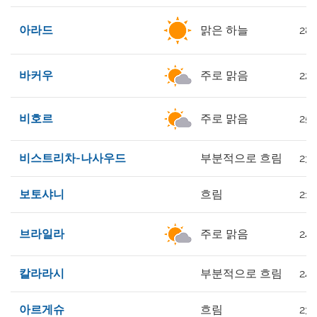
아라드
맑은 하늘
28°
바커우
주로 맑음
22°
비호르
주로 맑음
25°
비스트리차-나사우드
부분적으로 흐림
23°
보토샤니
흐림
21°
브라일라
주로 맑음
24°
칼라라시
부분적으로 흐림
24°
아르게슈
흐림
23°