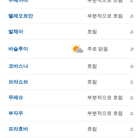
수체아바
부분적으로 흐림
21°
텔레오르만
부분적으로 흐림
25°
발체아
흐림
24°
바슬루이
주로 맑음
20°
코바스나
흐림
20°
브라쇼브
흐림
21°
무레슈
부분적으로 흐림
24°
부자우
부분적으로 흐림
24°
프라호바
흐림
23°