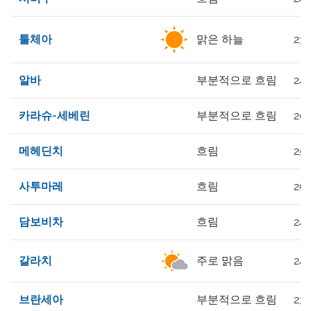
툴체아
맑은 하늘
23°
알바
부분적으로 흐림
24°
카라슈-세베린
부분적으로 흐림
20°
메헤딘치
흐림
25°
사투마레
흐림
26°
담보비차
흐림
24°
갈라치
주로 맑음
24°
브란세아
부분적으로 흐림
23°