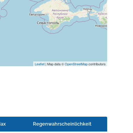
Leaflet
| Map data ©
OpenStreetMap
contributors
ax
Regenwahrscheinlichkeit