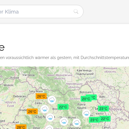
e
en voraussichtlich wärmer als gestern, mit Durchschnittstemperatur
26°C
21°C
20°C
22°C
23°C
26°C
22°C
23°C
28°C