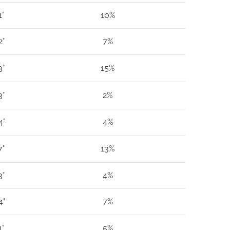
1°
10%
2°
7%
3°
15%
3°
2%
4°
4%
7°
13%
3°
4%
4°
7%
1°
5%