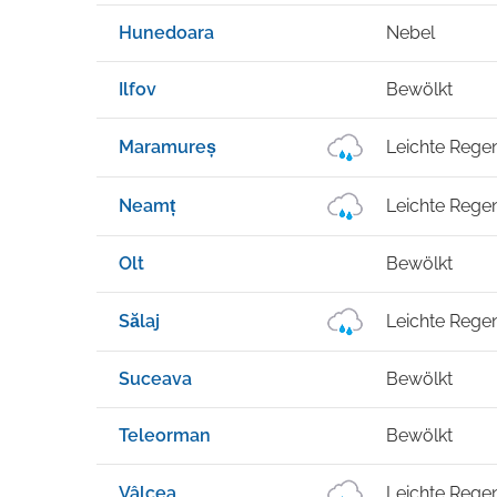
Hunedoara
Nebel
Ilfov
Bewölkt
Maramureș
Leichte Rege
Neamț
Leichte Rege
Olt
Bewölkt
Sălaj
Leichte Rege
Suceava
Bewölkt
Teleorman
Bewölkt
Vâlcea
Leichte Rege