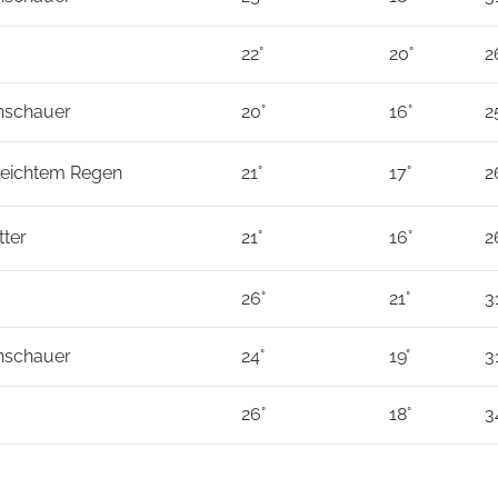
22°
20°
2
nschauer
20°
16°
2
 Leichtem Regen
21°
17°
2
tter
21°
16°
2
26°
21°
3
nschauer
24°
19°
3
26°
18°
3