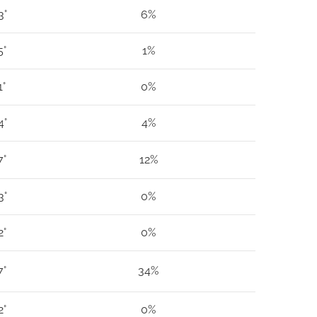
3°
6%
5°
1%
1°
0%
4°
4%
7°
12%
3°
0%
2°
0%
7°
34%
2°
0%