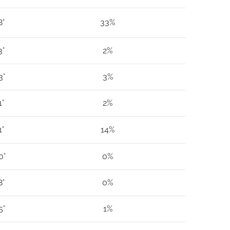
8°
33%
3°
2%
3°
3%
1°
2%
1°
14%
0°
0%
8°
0%
5°
1%