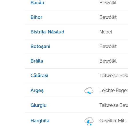
Bacău
Bewölkt
Bihor
Bewölkt
Bistrița-Năsăud
Nebel
Botoșani
Bewölkt
Brăila
Bewölkt
Călărași
Teilweise Bew
Argeș
Leichte Rege
Giurgiu
Teilweise Bew
Harghita
Gewitter Mit