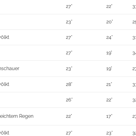
27°
22°
3
23°
20°
2
ölkt
27°
24°
3
27°
19°
3
nschauer
23°
19°
2
ölkt
28°
21°
3
26°
22°
3
 Leichtem Regen
22°
17°
2
ölkt
27°
23°
3