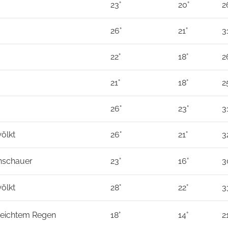
23°
20°
2
26°
21°
3
22°
18°
2
21°
18°
2
26°
23°
3
ölkt
26°
21°
3
nschauer
23°
16°
3
ölkt
28°
22°
3
 Leichtem Regen
18°
14°
2