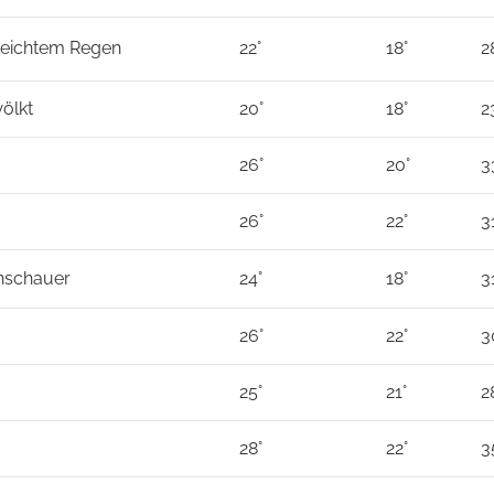
 Leichtem Regen
22°
18°
2
ölkt
20°
18°
2
26°
20°
3
26°
22°
3
nschauer
24°
18°
3
26°
22°
3
25°
21°
2
28°
22°
3