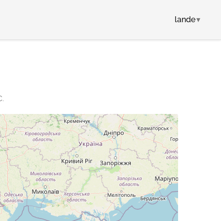
lande
▾
C.