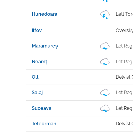
Hunedoara
Lett To
Ilfov
Oversk
Maramureș
Let Reg
Neamț
Let Reg
Olt
Delvist
Salaj
Let Reg
Suceava
Let Reg
Teleorman
Delvist