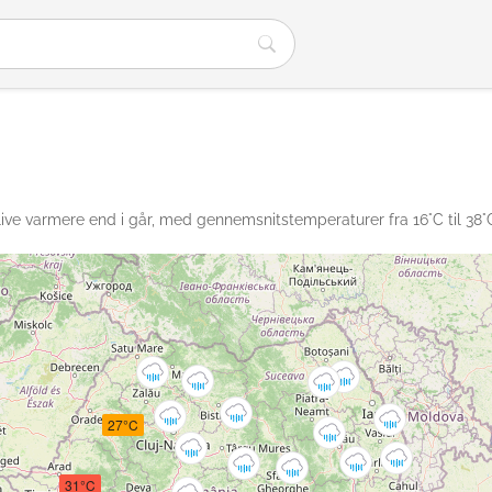
live varmere end i går, med gennemsnitstemperaturer fra 16°C til 38°
27°C
31°C