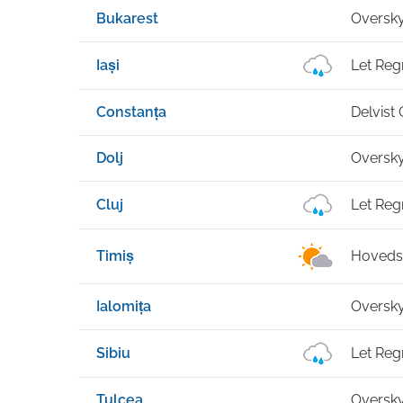
Bukarest
Oversk
Iași
Let Reg
Constanța
Delvist
Dolj
Oversk
Cluj
Let Reg
Timiș
Hovedsa
Ialomița
Oversk
Sibiu
Let Reg
Tulcea
Oversk