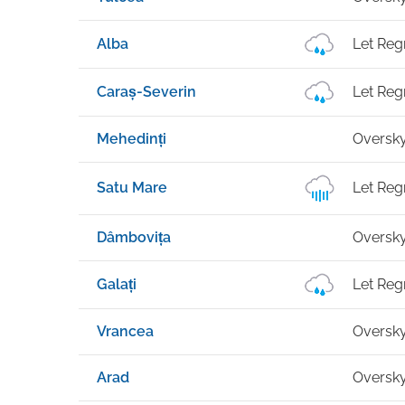
Alba
Let Reg
Caraș-Severin
Let Reg
Mehedinți
Oversk
Satu Mare
Let Reg
Dâmbovița
Oversk
Galați
Let Reg
Vrancea
Oversk
Arad
Oversk