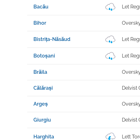
Bacău
Let Reg
Bihor
Oversk
Bistrița-Năsăud
Let Reg
Botoșani
Let Reg
Brăila
Oversk
Călărași
Delvist
Argeș
Oversk
Giurgiu
Delvist
Harghita
Lett To