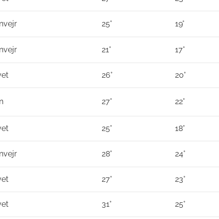
nvejr
25°
19°
nvejr
21°
17°
yet
26°
20°
n
27°
22°
yet
25°
18°
nvejr
28°
24°
yet
27°
23°
yet
31°
25°