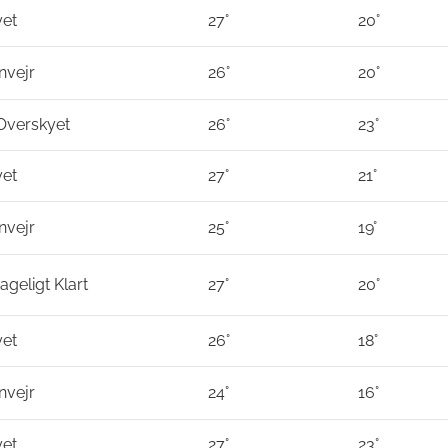
yet
27°
20°
nvejr
26°
20°
 Overskyet
26°
23°
yet
27°
21°
nvejr
25°
19°
geligt Klart
27°
20°
yet
26°
18°
nvejr
24°
16°
yet
27°
23°