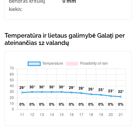
Bendras kritulių
0 mm
kiekis:
Temperatūra ir lietaus galimybė Galați per
ateinančias 12 valandų