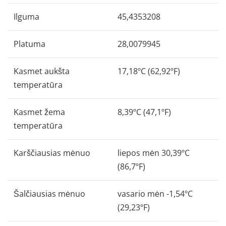
Ilguma
45,4353208
Platuma
28,0079945
Kasmet aukšta
17,18ºC (62,92ºF)
temperatūra
Kasmet žema
8,39ºC (47,1ºF)
temperatūra
Karščiausias mėnuo
liepos mėn 30,39ºC
(86,7ºF)
Šalčiausias mėnuo
vasario mėn -1,54ºC
(29,23ºF)