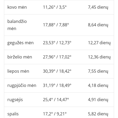
kovo mėn
11,26° / 3,5°
7,45 dienų
balandžio
17,88° / 7,88°
8,64 dienų
mėn
gegužės mėn
23,53° / 12,73°
12,27 dienų
birželio mėn
27,96° / 17,02°
12,36 dienų
liepos mėn
30,39° / 18,42°
7,55 dienų
rugpjūčio mėn
31,19° / 18,49°
4,18 dienų
rugsėjis
25,4° / 14,47°
4,91 dienų
spalis
17,2° / 9,21°
5,82 dienų