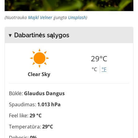
(Nuotrauka
Majkl Velner
įjungta
Unsplash
)
Dabartinės sąlygos
29°C
°C
°F
Clear Sky
Būklė:
Glaudus Dangus
Spaudimas:
1.013 hPa
Feel like:
29 °C
Temperatūra:
29°C
Debesis:
0%