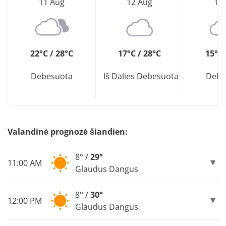
11 Aug
12 Aug
13
22°C / 28°C
17°C / 28°C
15°C 
Debesuota
Iš Dalies Debesuota
Debe
Valandinė prognozė šiandien:
8° /
29°
11:00 AM
Glaudus Dangus
8° /
30°
12:00 PM
Glaudus Dangus