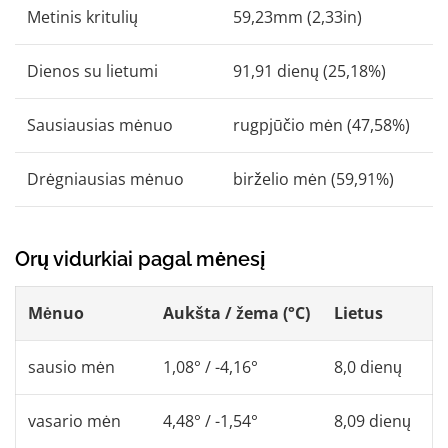
Metinis kritulių
59,23mm (2,33in)
Dienos su lietumi
91,91 dienų (25,18%)
Sausiausias mėnuo
rugpjūčio mėn (47,58%)
Drėgniausias mėnuo
birželio mėn (59,91%)
Orų vidurkiai pagal mėnesį
Mėnuo
Aukšta / žema (°C)
Lietus
sausio mėn
1,08° / -4,16°
8,0 dienų
vasario mėn
4,48° / -1,54°
8,09 dienų