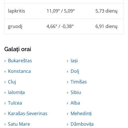
lapkritis
11,09° / 5,09°
5,73 dienų
gruodį
4,66° / -0,38°
6,91 dienų
Galați orai
Bukareštas
Iași
Konstanca
Dolj
Cluj
Timišas
Ialomița
Sibiu
Tulcea
Alba
Karašas-Severinas
Mehedinți
Satu Mare
Dâmbovița