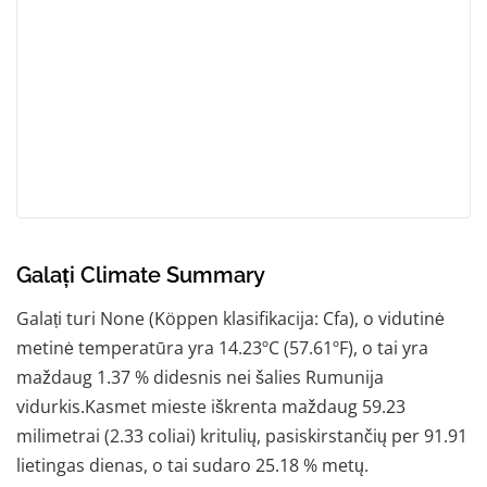
Galați Climate Summary
Galați turi None (Köppen klasifikacija: Cfa), o vidutinė
metinė temperatūra yra 14.23ºC (57.61ºF), o tai yra
maždaug 1.37 % didesnis nei šalies Rumunija
vidurkis.Kasmet mieste iškrenta maždaug 59.23
milimetrai (2.33 coliai) kritulių, pasiskirstančių per 91.91
lietingas dienas, o tai sudaro 25.18 % metų.