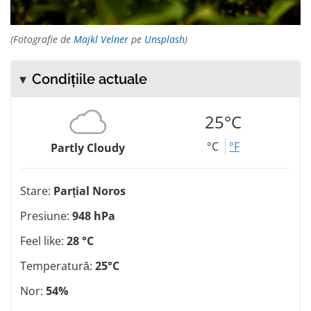
(Fotografie de
Majkl Velner
pe
Unsplash
)
Condițiile actuale
25°C
°C
°F
Partly Cloudy
Stare:
Parțial Noros
Presiune:
948 hPa
Feel like:
28 °C
Temperatură:
25°C
Nor:
54%