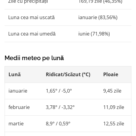
Zile cu precipitații
169,19 zile (46,35%)
Luna cea mai uscată
ianuarie (83,56%)
Luna cea mai umedă
iunie (71,98%)
Medii meteo pe lună
Lună
Ridicat/Scăzut (°C)
Ploaie
ianuarie
1,65° / -5,0°
9,45 zile
februarie
3,78° / -3,32°
11,09 zile
martie
8,9° / 0,59°
12,55 zile