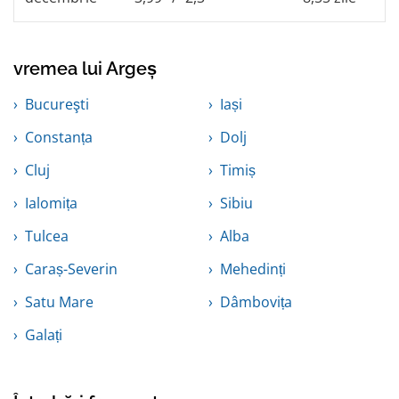
vremea lui Argeș
Bucureşti
Iași
Constanța
Dolj
Cluj
Timiș
Ialomița
Sibiu
Tulcea
Alba
Caraș-Severin
Mehedinți
Satu Mare
Dâmbovița
Galați