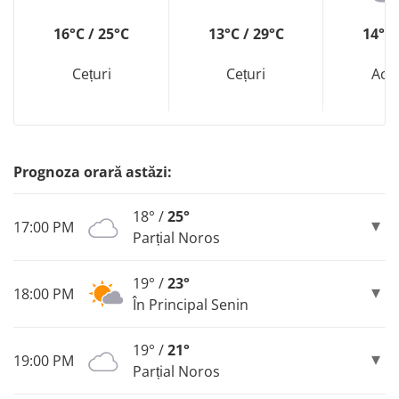
16°C / 25°C
13°C / 29°C
14°C 
Cețuri
Cețuri
Aco
Prognoza orară astăzi:
18° /
25°
17:00 PM
Parțial Noros
19° /
23°
18:00 PM
În Principal Senin
19° /
21°
19:00 PM
Parțial Noros