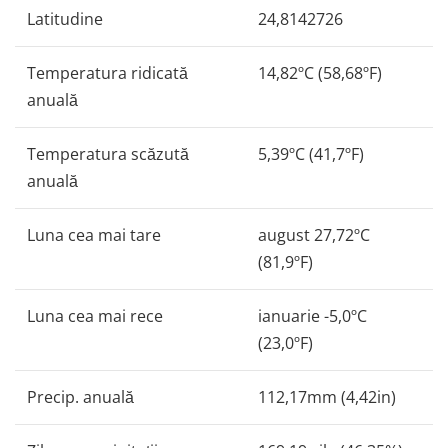
Latitudine
24,8142726
Temperatura ridicată
14,82ºC (58,68ºF)
anuală
Temperatura scăzută
5,39ºC (41,7ºF)
anuală
Luna cea mai tare
august 27,72ºC
(81,9ºF)
Luna cea mai rece
ianuarie -5,0ºC
(23,0ºF)
Precip. anuală
112,17mm (4,42in)