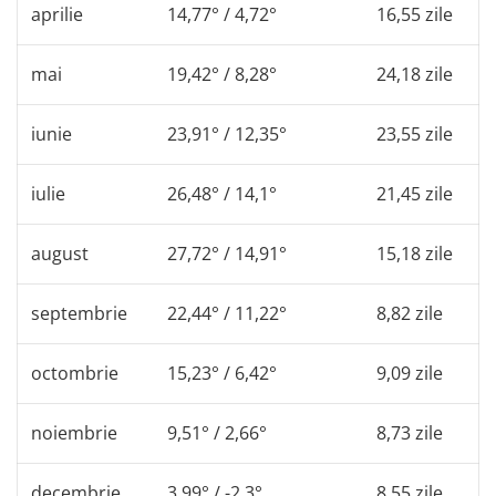
aprilie
14,77° / 4,72°
16,55 zile
mai
19,42° / 8,28°
24,18 zile
iunie
23,91° / 12,35°
23,55 zile
iulie
26,48° / 14,1°
21,45 zile
august
27,72° / 14,91°
15,18 zile
septembrie
22,44° / 11,22°
8,82 zile
octombrie
15,23° / 6,42°
9,09 zile
noiembrie
9,51° / 2,66°
8,73 zile
decembrie
3,99° / -2,3°
8,55 zile