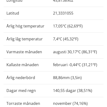
Longitud
45,8138902
Latitud
21,3331055
Årlig hög temperatur
17,05ºC (62,69ºF)
Årlig låg temperatur
7,4ºC (45,32ºF)
Varmaste månaden
augusti 30,17ºC (86,31ºF)
Kallaste månaden
februari -0,44ºC (31,21ºF)
Årlig nederbörd
88,86mm (3,5in)
Dagar med regn
140,55 dagar (38,51%)
Torraste månaden
november (74,16%)