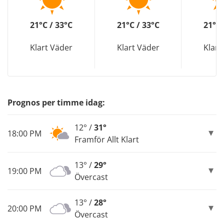
21°C / 33°C
21°C / 33°C
21°C 
Klart Väder
Klart Väder
Klart
Prognos per timme idag:
12° /
31°
18:00 PM
Framför Allt Klart
13° /
29°
19:00 PM
Övercast
13° /
28°
20:00 PM
Övercast