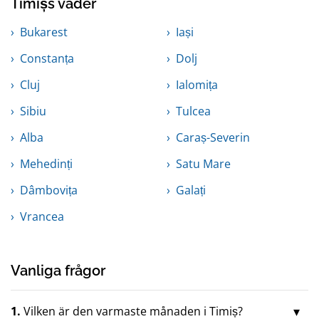
Timișs väder
Bukarest
Iași
Constanța
Dolj
Cluj
Ialomița
Sibiu
Tulcea
Alba
Caraș-Severin
Mehedinți
Satu Mare
Dâmbovița
Galați
Vrancea
Vanliga frågor
1.
Vilken är den varmaste månaden i Timiș?