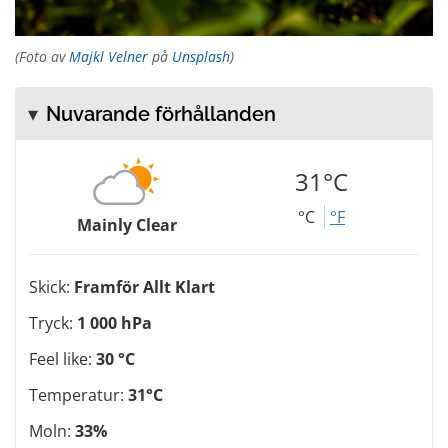
(Foto av
Majkl Velner
på
Unsplash
)
Nuvarande förhållanden
31°C
°C
°F
Mainly Clear
Skick:
Framför Allt Klart
Tryck:
1 000 hPa
Feel like:
30 °C
Temperatur:
31°C
Moln:
33%