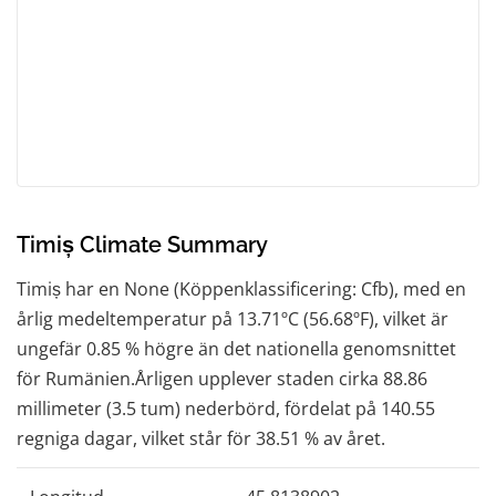
Timiș Climate Summary
Timiș har en None (Köppenklassificering: Cfb), med en
årlig medeltemperatur på 13.71ºC (56.68ºF), vilket är
ungefär 0.85 % högre än det nationella genomsnittet
för Rumänien.Årligen upplever staden cirka 88.86
millimeter (3.5 tum) nederbörd, fördelat på 140.55
regniga dagar, vilket står för 38.51 % av året.