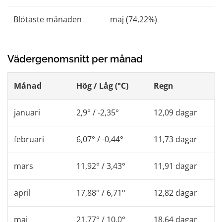
Blötaste månaden
maj (74,22%)
Vädergenomsnitt per månad
Månad
Hög / Låg (°C)
Regn
januari
2,9° / -2,35°
12,09 dagar
februari
6,07° / -0,44°
11,73 dagar
mars
11,92° / 3,43°
11,91 dagar
april
17,88° / 6,71°
12,82 dagar
maj
21,77° / 10,0°
18,64 dagar