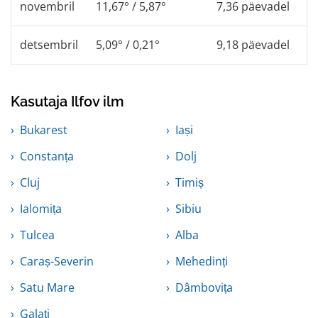
novembril
11,67° / 5,87°
7,36 päevadel
detsembril
5,09° / 0,21°
9,18 päevadel
Kasutaja Ilfov ilm
Bukarest
Iași
Constanța
Dolj
Cluj
Timiș
Ialomița
Sibiu
Tulcea
Alba
Caraș-Severin
Mehedinți
Satu Mare
Dâmbovița
Galați