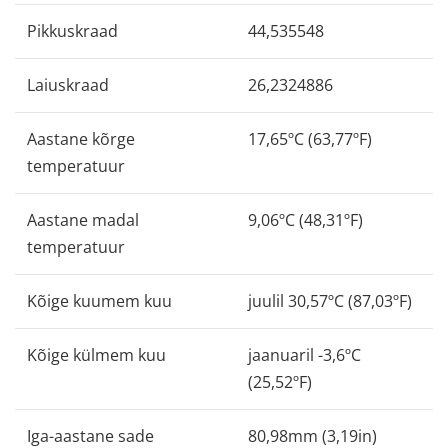
Pikkuskraad
44,535548
Laiuskraad
26,2324886
Aastane kõrge
17,65ºC (63,77ºF)
temperatuur
Aastane madal
9,06ºC (48,31ºF)
temperatuur
Kõige kuumem kuu
juulil 30,57ºC (87,03ºF)
Kõige külmem kuu
jaanuaril -3,6ºC
(25,52ºF)
Iga-aastane sade
80,98mm (3,19in)