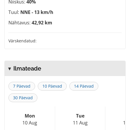
Niiskus:
40%
Tuul:
NNE - 13 km/h
Nähtavus:
42,92 km
Värskendatud:
Ilmateade
7 Päevad
10 Päevad
14 Päevad
30 Päevad
Mon
Tue
W
10 Aug
11 Aug
12