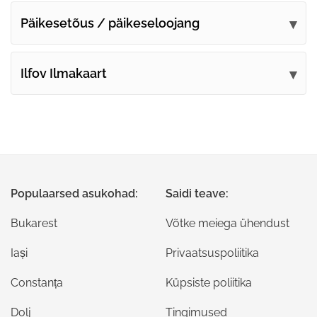
Päikesetõus / päikeseloojang
Ilfov Ilmakaart
Populaarsed asukohad:
Saidi teave:
Bukarest
Võtke meiega ühendust
Iași
Privaatsuspoliitika
Constanța
Küpsiste poliitika
Dolj
Tingimused