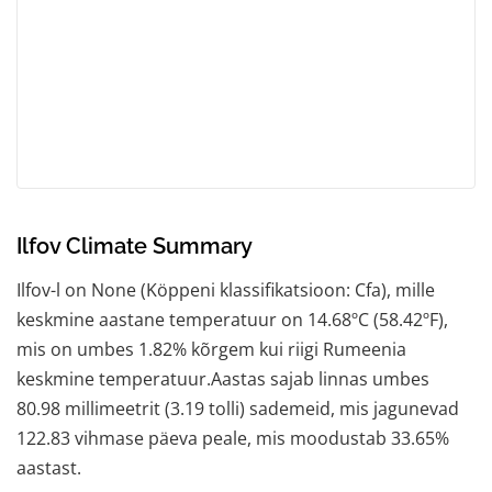
Ilfov Climate Summary
Ilfov-l on None (Köppeni klassifikatsioon: Cfa), mille
keskmine aastane temperatuur on 14.68ºC (58.42ºF),
mis on umbes 1.82% kõrgem kui riigi Rumeenia
keskmine temperatuur.Aastas sajab linnas umbes
80.98 millimeetrit (3.19 tolli) sademeid, mis jagunevad
122.83 vihmase päeva peale, mis moodustab 33.65%
aastast.