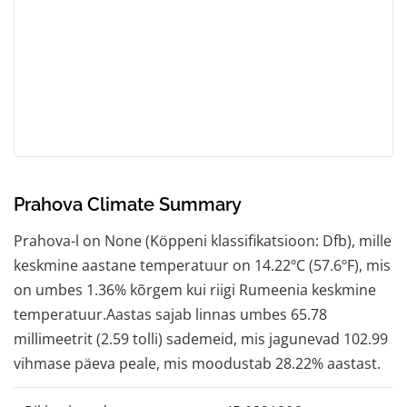
Prahova Climate Summary
Prahova-l on None (Köppeni klassifikatsioon: Dfb), mille
keskmine aastane temperatuur on 14.22ºC (57.6ºF), mis
on umbes 1.36% kõrgem kui riigi Rumeenia keskmine
temperatuur.Aastas sajab linnas umbes 65.78
millimeetrit (2.59 tolli) sademeid, mis jagunevad 102.99
vihmase päeva peale, mis moodustab 28.22% aastast.