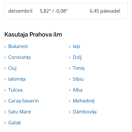
detsembril
5,82° / -0,08°
6,45 päevadel
Kasutaja Prahova ilm
Bukarest
Iași
Constanța
Dolj
Cluj
Timiș
Ialomița
Sibiu
Tulcea
Alba
Caraș-Severin
Mehedinți
Satu Mare
Dâmbovița
Galați