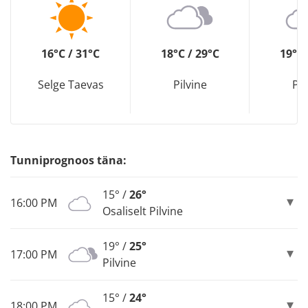
16°C / 31°C
18°C / 29°C
19°C 
Selge Taevas
Pilvine
Pil
Tunniprognoos täna:
15° /
26°
16:00 PM
Osaliselt Pilvine
19° /
25°
17:00 PM
Pilvine
15° /
24°
18:00 PM