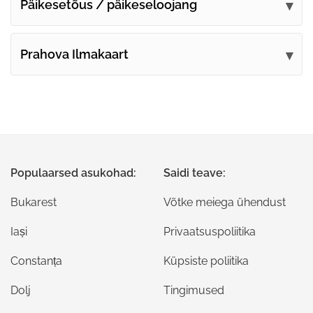
Päikesetõus / päikeseloojang
Prahova Ilmakaart
Populaarsed asukohad:
Saidi teave:
Bukarest
Võtke meiega ühendust
Iași
Privaatsuspoliitika
Constanța
Küpsiste poliitika
Dolj
Tingimused