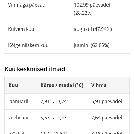
Vihmaga päevad
102,99 päevadel
(28,22%)
Kuivem kuu
augustil (47,94%)
Kõige niiskem kuu
juunini (62,85%)
Kuu keskmised ilmad
Kuu
Kõrge / madal (°C)
Vihma
jaanuaril
2,91° / -3,24°
6,91 päevadel
veebruar
5,63° / -1,43°
7,64 päevadel
märtsil
11,4° / 2,67°
8,18 päevadel