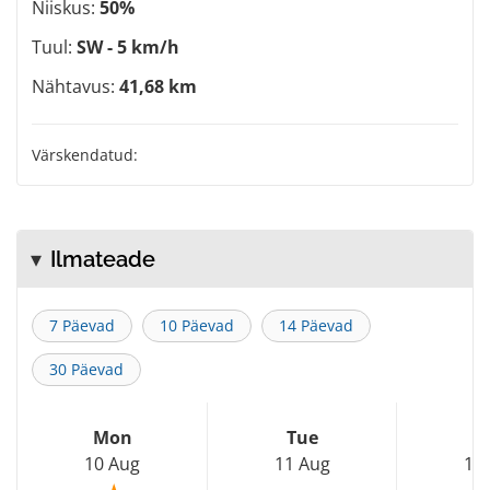
Niiskus:
50%
Tuul:
SW - 5 km/h
Nähtavus:
41,68 km
Värskendatud:
Ilmateade
7 Päevad
10 Päevad
14 Päevad
30 Päevad
Mon
Tue
W
10 Aug
11 Aug
12