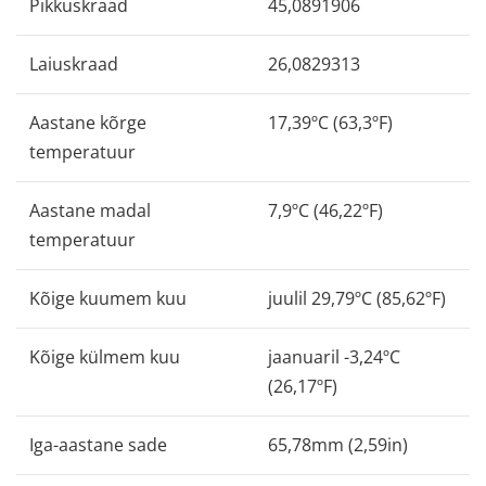
Pikkuskraad
45,0891906
Laiuskraad
26,0829313
Aastane kõrge
17,39ºC (63,3ºF)
temperatuur
Aastane madal
7,9ºC (46,22ºF)
temperatuur
Kõige kuumem kuu
juulil 29,79ºC (85,62ºF)
Kõige külmem kuu
jaanuaril -3,24ºC
(26,17ºF)
Iga-aastane sade
65,78mm (2,59in)